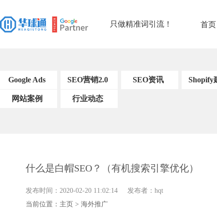
只做精准词引流！
首页
Google Ads
SEO营销2.0
SEO资讯
Shopif
网站案例
SEO基础知识
行业动态
Shopify建站案
SEO工具和软
例
件
SEO的链接构
建
关键字研究策
什么是白帽SEO？（有机搜索引擎优化）
略
内容优化策略
发布时间：2020-02-20 11:02:14 发布者：hqt
搜索引擎优化技
当前位置：
主页
>
海外推广
术
用户体验信号