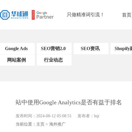
只做精准词引流！
首页
Google Ads
SEO营销2.0
SEO资讯
Shopif
网站案例
SEO基础知识
行业动态
Shopify建站案
SEO工具和软
例
件
SEO的链接构
建
关键字研究策
站中使用Google Analytics是否有益于排名
略
内容优化策略
发布时间：2024-08-12 05:08:51 发布者：hqt
搜索引擎优化技
当前位置：
主页
>
海外推广
术
用户体验信号