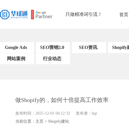
只做精准词引流！
首页
Google Ads
SEO营销2.0
SEO资讯
Shopif
网站案例
SEO基础知识
行业动态
Shopify建站案
SEO工具和软
例
件
SEO的链接构
建
关键字研究策
做Shopify的，如何十倍提高工作效率
略
内容优化策略
发布时间：2025-12-01 04:12:32 发布者：hqt
搜索引擎优化技
当前位置：
主页
>
Shopify建站
术
用户体验信号