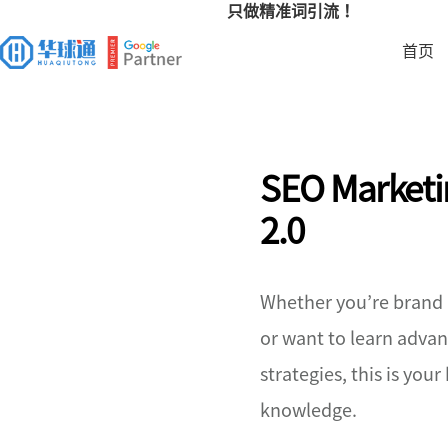
只做精准词引流！
首页
SEO Marketi
2.0
Whether you’re brand
or want to learn adva
strategies, this is you
knowledge.