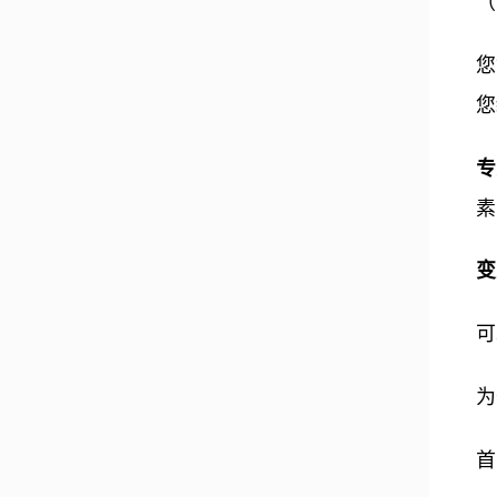
（
您
您
专
素
变
可
为
首