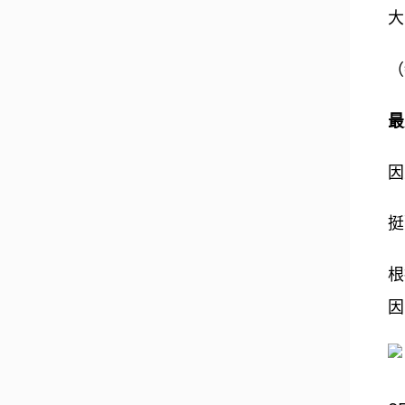
大
（
最
因
挺
根
因