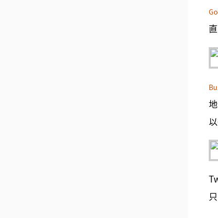
Go
直
Bu
地
以
T
只