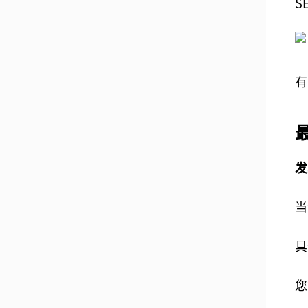
S
有
发
当
具
您