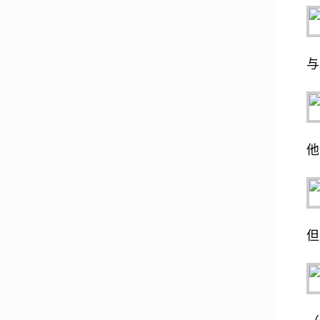
与
他
但