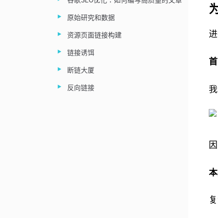
谷歌SEO优化：如何编写高质量的文章
原始研究和数据
进
资源页面链接构建
链接诱饵
首
断链大厦
反向链接
我
因
本
复