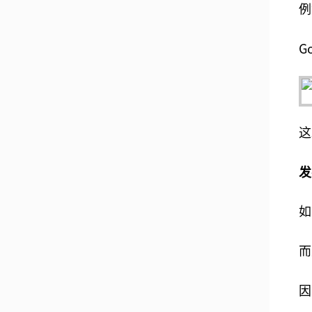
例
G
这
发
如
而
因