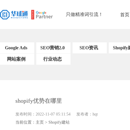
只做精准词引流！
首页
Google Ads
SEO营销2.0
SEO资讯
Shopif
网站案例
SEO基础知识
行业动态
Shopify建站案
SEO工具和软
例
件
SEO的链接构
建
关键字研究策
shopify优势在哪里
略
内容优化策略
发布时间：2022-11-07 05:11:54 发布者：hqt
搜索引擎优化技
当前位置：
主页
>
Shopify建站
术
用户体验信号